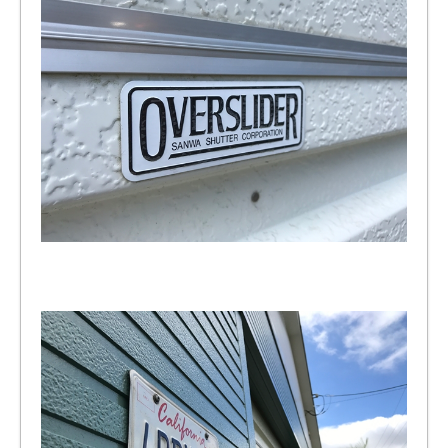
のバ
イク
ガレ
ー
ジ・
ペッ
トマ
ンシ
ョン
をご
紹
介！