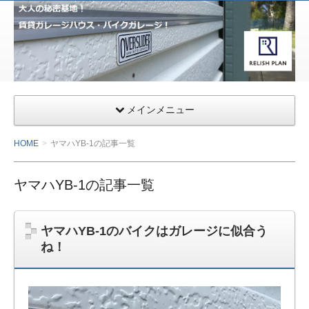
サー
ファ
ー&
ライ
ダー
向け
メインメニュー
千葉
県九
HOME
ヤマハYB-1の記事一覧
十九
里の
ヤマハYB-1の記事一覧
ガレ
ージ
ハウ
ヤマハYB-1のバイクはガレージに似合う
ス・
ね！
小田
急相
模原