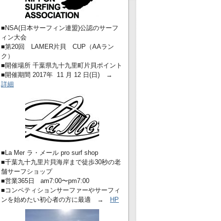
■NSA(日本サーフィン連盟)公認のサーフ
ィン大会
■第20回 LAMER片貝 CUP（AAラン
ク）
■開催場所 千葉県九十九里町片貝ポイント
■開催期間 2017年 11 月 12 日(日) →
詳細
■La Mer ラ・メール pro surf shop
■千葉九十九里片貝海岸まで徒歩30秒の老
舗サーフショップ
■営業365日 am7:00〜pm7:00
■コンペティションサーファーやサーフィ
ンを始めたい初心者の方に最適 →
HP