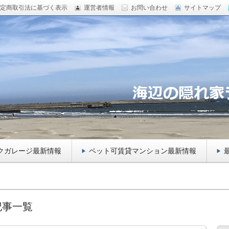
定商取引法に基づく表示
運営者情報
お問い合わせ
サイトマップ
田急相模原のペットマンション 、バイクガレージ をご紹
のトイプードルもご紹介！
ー向け千葉県九十九里のガレージハ
トマンションをご紹介！
クガレージ最新情報
ペット可賃貸マンション最新情報
記事一覧