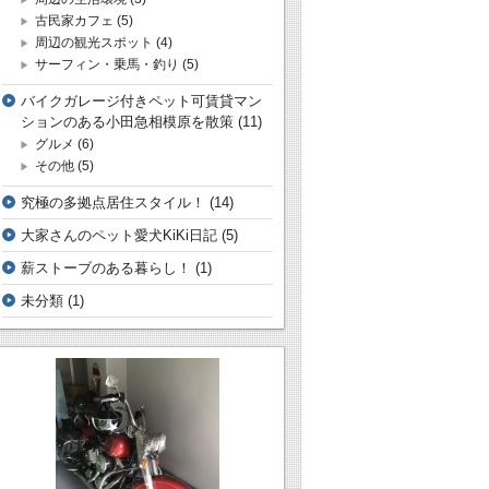
古民家カフェ
(5)
周辺の観光スポット
(4)
サーフィン・乗馬・釣り
(5)
バイクガレージ付きペット可賃貸マン
ションのある小田急相模原を散策
(11)
グルメ
(6)
その他
(5)
究極の多拠点居住スタイル！
(14)
大家さんのペット愛犬KiKi日記
(5)
薪ストーブのある暮らし！
(1)
未分類
(1)