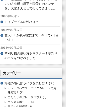
ンの共有部（廊下と階段）のメンテ
を、大家さんとして行ってきました。
2018年09月17日
トイプードルの性格は？
2018年09月17日
愛犬KiKiが我が家に来て、今日で7日目
です！
2018年09月10日
草刈り機の使い方をマスター！草刈り
のコツをつかみました！
カテゴリー
海辺の隠れ家ライフを楽しむ！
(36)
ガレージハウス・バイクガレージで趣
味充実！
(7)
こだわりのガレージハウス
(5)
グルメスポット
(14)
周辺の生活環境
(3)