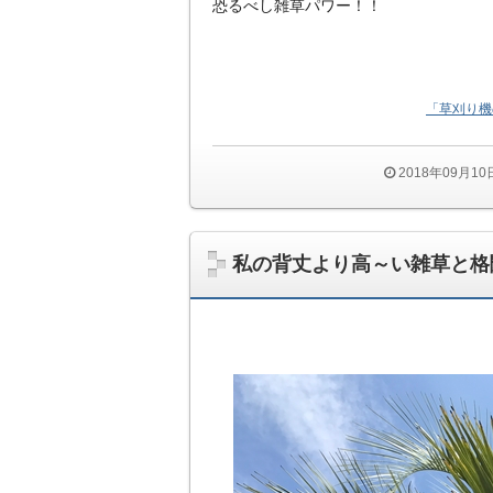
恐るべし雑草パワー！！
「草刈り機
2018年09月1
私の背丈より高～い雑草と格