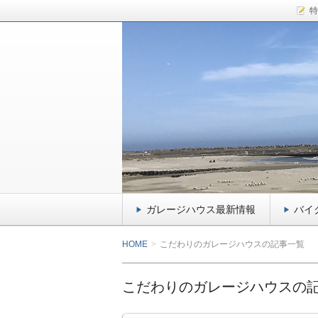
特
千葉県九十九里のガレージハウス、小
介！ドッグフード大好きな愛犬kiki
サーファー&ライダ
イクガレージ・ペッ
ガレージハウス最新情報
バイ
HOME
こだわりのガレージハウスの記事一覧
こだわりのガレージハウスの