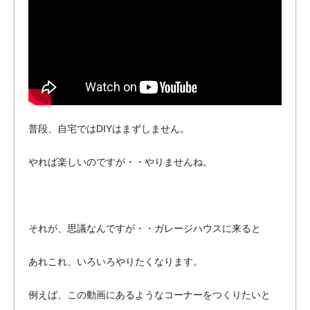
のバ
イク
ガレ
ー
ジ・
ペッ
トマ
ンシ
普段、自宅ではDIYはまずしません。
ョン
をご
やれば楽しいのですが・・やりませんね。
紹
介！
それが、思議なんですが・・ガレージハウスに来ると
あれこれ、いろいろやりたくなります。
例えば、この動画にあるようなコーナーをつくりたいと