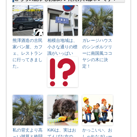
熊澤酒造の古民
相模台地域は、
ガレージハウス
家パン屋、カフ
小さな通りの標
のシンボルツリ
ェ、レストラン
識がいっぱい
ーに南国風ココ
に行ってきまし
ヤシの木に決
た。
定！
私の背丈より高
KiKiは、実はお
かっこいい、お
～い雑草と格闘
てんばな女の
しゃれなガレー