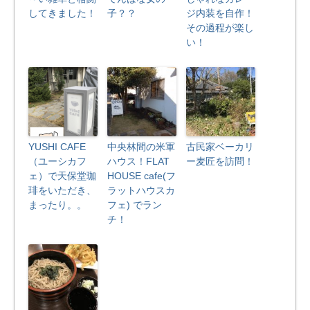
してきました！
子？？
ジ内装を自作！
その過程が楽し
い！
YUSHI CAFE
中央林間の米軍
古民家ベーカリ
（ユーシカフ
ハウス！FLAT
ー麦匠を訪問！
ェ）で天保堂珈
HOUSE cafe(フ
琲をいただき、
ラットハウスカ
まったり。。
フェ) でラン
チ！