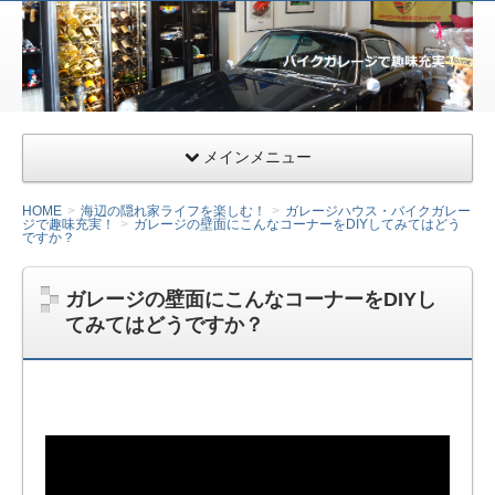
サー
ファ
ー&
ライ
ダー
メインメニュー
向け
千葉
HOME
海辺の隠れ家ライフを楽しむ！
ガレージハウス・バイクガレー
ジで趣味充実！
ガレージの壁面にこんなコーナーをDIYしてみてはどう
県九
ですか？
十九
里の
ガレージの壁面にこんなコーナーをDIYし
ガレ
てみてはどうですか？
ージ
ハウ
ス・
小田
急相
模原