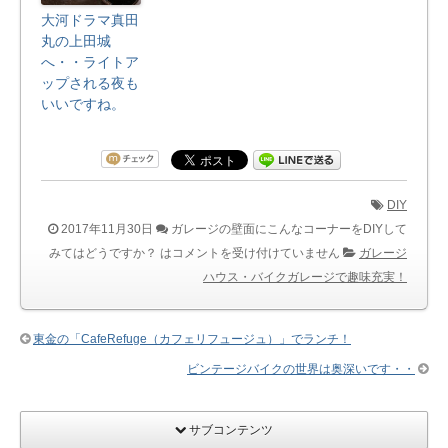
大河ドラマ真田
丸の上田城
へ・・ライトア
ップされる夜も
いいですね。
DIY
2017年11月30日
ガレージの壁面にこんなコーナーをDIYして
みてはどうですか？ は
コメントを受け付けていません
ガレージ
ハウス・バイクガレージで趣味充実！
東金の「CafeRefuge（カフェリフュージュ）」でランチ！
ビンテージバイクの世界は奥深いです・・
サブコンテンツ