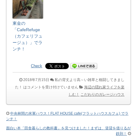
東金の
「CafeRefuge
（カフェリフュ
ージュ）」でラ
ンチ！
Check
2018年7月15日
私の背丈より高～い雑草と格闘してきまし
た！ は
コメントを受け付けていません
海辺の隠れ家ライフを楽
しむ！
こだわりのガレージハウス
中央林間の米軍ハウス！FLAT HOUSE cafe(フラットハウスカフェ) でラ
ンチ！
面白い本「田舎暮らしの教科書」を見つけました！まずは、賃貸を借りるが
鉄則！