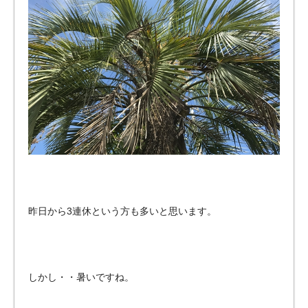
のバ
イク
ガレ
ー
ジ・
ペッ
トマ
ンシ
ョン
をご
紹
介！
昨日から3連休という方も多いと思います。
しかし・・暑いですね。