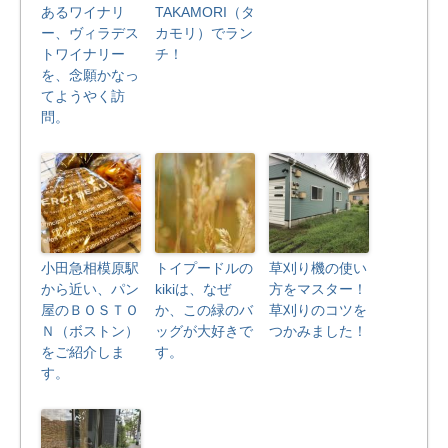
あるワイナリ
TAKAMORI（タ
ー、ヴィラデス
カモリ）でラン
トワイナリー
チ！
を、念願かなっ
てようやく訪
問。
小田急相模原駅
トイプードルの
草刈り機の使い
から近い、パン
kikiは、なぜ
方をマスター！
屋のＢＯＳＴＯ
か、この緑のバ
草刈りのコツを
Ｎ（ボストン）
ッグが大好きで
つかみました！
をご紹介しま
す。
す。