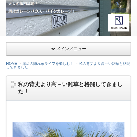
サー
ファ
ー&
ライ
ダー
向け
メインメニュー
千葉
県九
HOME
海辺の隠れ家ライフを楽しむ！
私の背丈より高～い雑草と格闘
してきました！
十九
里の
私の背丈より高～い雑草と格闘してきまし
ガレ
た！
ージ
ハウ
ス・
小田
急相
模原