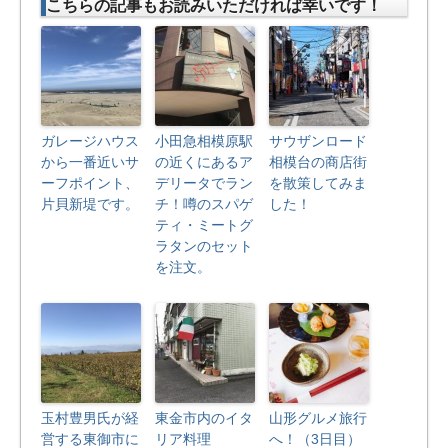
こちらの記事もお読みいただければ幸いです！
ガレージハウス
小田急相模原駅
サウザンロード
から一番近いサ
の近くにあるア
相模台の商店街
ーフポイント、
デリータでラン
を散策してみま
片貝新堤です。
チ！噂のスパゲ
した！
ティ・ミートグ
ラタンのセット
を注文。
玉村豊男氏が経
東金市内のイタ
山形グルメ旅行
営する東御市に
リア料理
へ！（3日目）