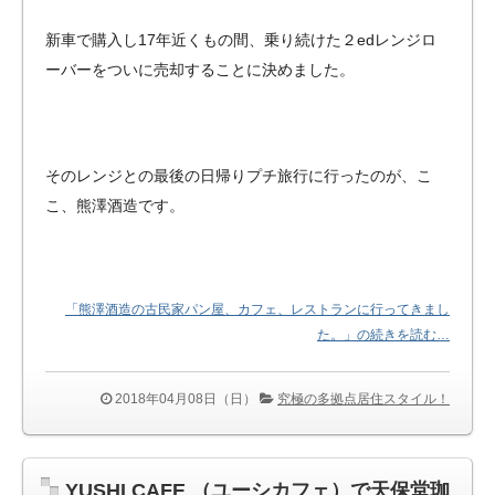
新車で購入し17年近くもの間、乗り続けた２edレンジロ
ーバーをついに売却することに決めました。
そのレンジとの最後の日帰りプチ旅行に行ったのが、こ
こ、熊澤酒造です。
「熊澤酒造の古民家パン屋、カフェ、レストランに行ってきまし
た。」の続きを読む…
2018年04月08日（日）
究極の多拠点居住スタイル！
YUSHI CAFE （ユーシカフェ）で天保堂珈