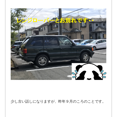
のバ
イク
ガレ
ー
ジ・
ペッ
トマ
ンシ
ョン
をご
紹
介！
少し古い話しになりますが、昨年９月のころのことです。