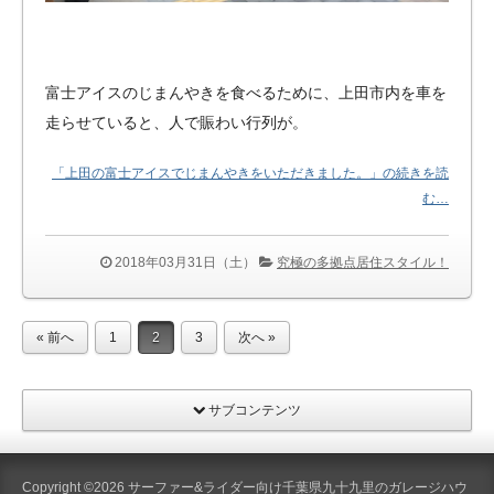
富士アイスのじまんやきを食べるために、上田市内を車を
走らせていると、人で賑わい行列が。
「上田の富士アイスでじまんやきをいただきました。」の続きを読
む…
2018年03月31日（土）
究極の多拠点居住スタイル！
« 前へ
1
2
3
次へ »
サブコンテンツ
Copyright ©2026
サーファー&ライダー向け千葉県九十九里のガレージハウ