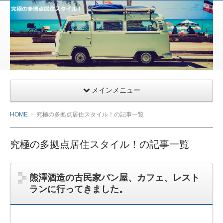
サー
ファ
ー&
ライ
ダー
向け
千葉
メインメニュー
県九
十九
HOME
究極の多拠点居住スタイル！の記事一覧
里の
ガレ
究極の多拠点居住スタイル！の記事一覧
ージ
ハウ
熊澤酒造の古民家パン屋、カフェ、レスト
ス・
ランに行ってきました。
小田
急相
模原