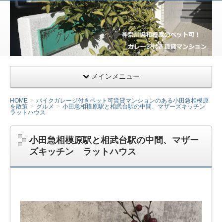
サー
ファ
ー&
ライ
ダー
メインメニュー
向け
千葉
HOME
バイクガレージ付きペット可賃貸マンションのある小田急相模原
県九
を散策
グルメ
小田急相模原駅と相武台駅の中間、マザーズキッチン
ラットハウス
十九
里の
ガレ
小田急相模原駅と相武台駅の中間、マザー
ズキッチン ラットハウス
ージ
ハウ
ス・
小田
急相
模原