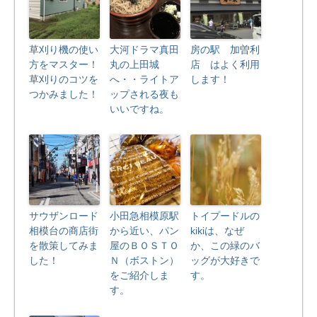
草刈り機の使い
大河ドラマ真田
房の駅 加曽利
方をマスター！
丸の上田城
店 はよく利用
草刈りのコツを
へ・・ライトア
します！
つかみました！
ップされる夜も
いいですね。
サウザンロード
小田急相模原駅
トイプードルの
相模台の商店街
から近い、パン
kikiは、なぜ
を散策してみま
屋のＢＯＳＴＯ
か、この緑のバ
した！
Ｎ（ボストン）
ッグが大好きで
をご紹介しま
す。
す。