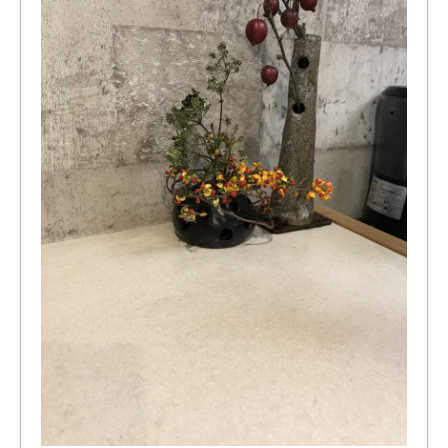
のバ
イク
ガレ
ー
ジ・
ペッ
トマ
ンシ
ョン
をご
紹
介！