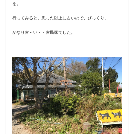
のバ
を。
イク
ガレ
行ってみると、思った以上に古いので、びっくり。
ー
ジ・
かなり古～い・・古民家でした。
ペッ
トマ
ンシ
ョン
をご
紹
介！