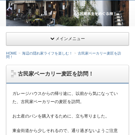
サー
ファ
ー&
ライ
メインメニュー
ダー
向け
HOME
海辺の隠れ家ライフを楽しむ！
古民家ベーカリー麦匠を訪
千葉
問！
県九
十九
古民家ベーカリー麦匠を訪問！
里の
ガレ
ージ
ガレージハウスからの帰り途に、以前から気になってい
ハウ
た、古民家ベーカリーの麦匠を訪問。
ス・
小田
お土産のパンを購入するために、立ち寄りました。
急相
模原
東金街道から少しそれるので、通り過ぎないようご注意