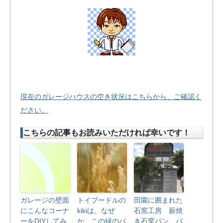
現在のガレージハウスの空き状況はこちらから、ご確認く
ださい。
こちらの記事もお読みいただければ幸いです！
ガレージの壁面
トイプードルの
田園に囲まれた
にこんなコーナ
kikiは、なぜ
石窯工房 薪焼
ーをDIYしてみ
か、この緑のバ
き石窯パン パ