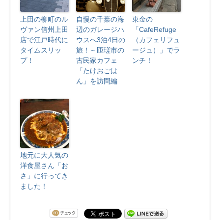
上田の柳町のル
自慢の千葉の海
東金の
ヴァン信州上田
辺のガレージハ
「CafeRefuge
店で江戸時代に
ウスへ3泊4日の
（カフェリフュ
タイムスリッ
旅！～匝瑳市の
ージュ）」でラ
プ！
古民家カフェ
ンチ！
「たけおごは
ん」を訪問編
地元に大人気の
洋食屋さん「お
さ」に行ってき
ました！