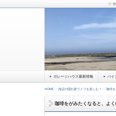
特
千葉県九十九里のガレージハウス、小
介！ドッグフード大好きな愛犬kiki
サーファー&ライダ
イクガレージ・ペッ
ガレージハウス最新情報
バイ
HOME
海辺の隠れ家ライフを楽しむ！
珈琲を
珈琲をがみたくなると、よく