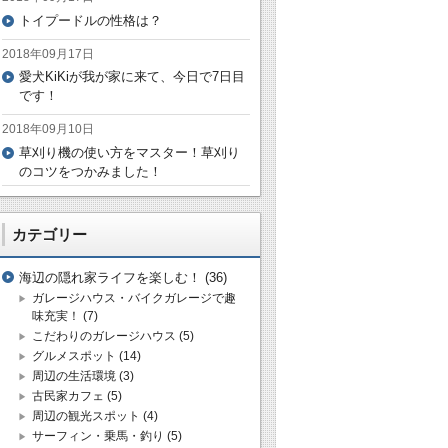
トイプードルの性格は？
2018年09月17日
愛犬KiKiが我が家に来て、今日で7日目
です！
2018年09月10日
草刈り機の使い方をマスター！草刈り
のコツをつかみました！
カテゴリー
海辺の隠れ家ライフを楽しむ！
(36)
ガレージハウス・バイクガレージで趣
味充実！
(7)
こだわりのガレージハウス
(5)
グルメスポット
(14)
周辺の生活環境
(3)
古民家カフェ
(5)
周辺の観光スポット
(4)
サーフィン・乗馬・釣り
(5)