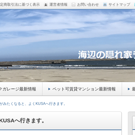
定商取引法に基づく表示
運営者情報
お問い合わせ
サイトマップ
田急相模原のペットマンション 、バイクガレージ をご紹
のトイプードルもご紹介！
ー向け千葉県九十九里のガレージハ
トマンションをご紹介！
クガレージ最新情報
ペット可賃貸マンション最新情報
がみたくなると、よくKUSAへ行きます。
KUSAへ行きます。