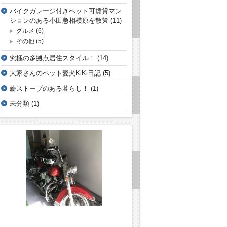
バイクガレージ付きペット可賃貸マン
ションのある小田急相模原を散策
(11)
グルメ
(6)
その他
(5)
究極の多拠点居住スタイル！
(14)
大家さんのペット愛犬KiKi日記
(5)
薪ストーブのある暮らし！
(1)
未分類
(1)