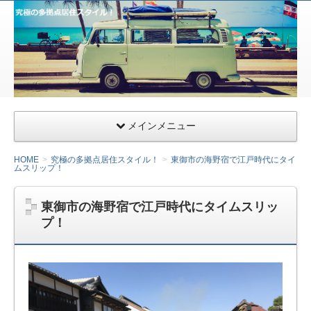
サー
ファ
ー&
ライ
ダー
向け
千葉
メインメニュー
県九
十九
HOME
究極の多拠点居住スタイル！
東御市の海野宿で江戸時代にタイ
ムスリップ！
里の
ガレ
東御市の海野宿で江戸時代にタイムスリッ
ージ
プ！
ハウ
ス・
小田
急相
模原