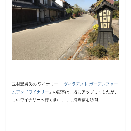
のバ
イク
ガレ
ー
ジ・
ペッ
トマ
ンシ
ョン
をご
紹
介！
玉村豊男氏の ワイナリー「
ヴィラデスト ガーデンファー
ムアンドワイナリー
」の記事は、既にアップしましたが、
このワイナリーへ行く前に、ここ海野宿を訪問。