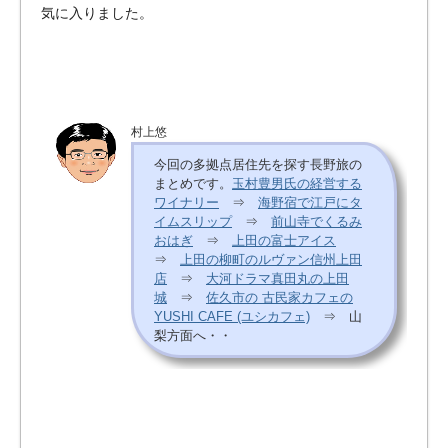
気に入りました。
村上悠
今回の多拠点居住先を探す長野旅の
まとめです。
玉村豊男氏の経営する
ワイナリー
⇒
海野宿で江戸にタ
イムスリップ
⇒
前山寺でくるみ
おはぎ
⇒
上田の富士アイス
⇒
上田の柳町のルヴァン信州上田
店
⇒
大河ドラマ真田丸の上田
城
⇒
佐久市の 古民家カフェの
YUSHI CAFE (ユシカフェ)
⇒ 山
梨方面へ・・