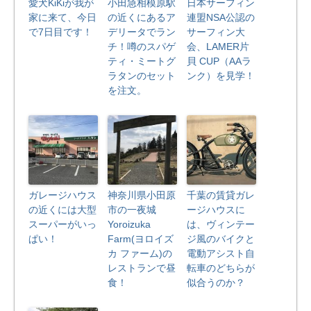
愛犬KiKiが我が
小田急相模原駅
日本サーフィン
家に来て、今日
の近くにあるア
連盟NSA公認の
で7日目です！
デリータでラン
サーフィン大
チ！噂のスパゲ
会、LAMER片
ティ・ミートグ
貝 CUP（AAラ
ラタンのセット
ンク）を見学！
を注文。
ガレージハウス
神奈川県小田原
千葉の賃貸ガレ
の近くには大型
市の一夜城
ージハウスに
スーパーがいっ
Yoroizuka
は、ヴィンテー
ぱい！
Farm(ヨロイズ
ジ風のバイクと
カ ファーム)の
電動アシスト自
レストランで昼
転車のどちらが
食！
似合うのか？