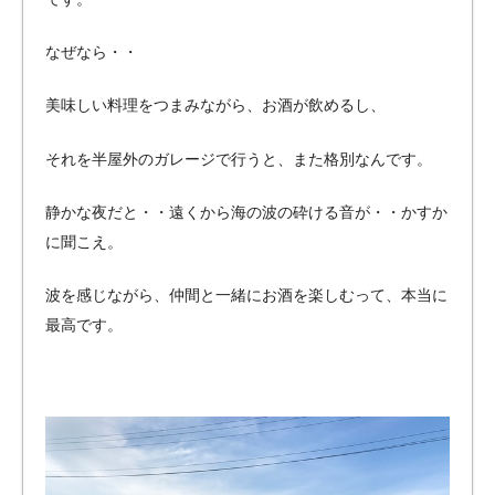
のバ
イク
なぜなら・・
ガレ
ー
美味しい料理をつまみながら、お酒が飲めるし、
ジ・
ペッ
それを半屋外のガレージで行うと、また格別なんです。
トマ
ンシ
静かな夜だと・・遠くから海の波の砕ける音が・・かすか
ョン
に聞こえ。
をご
紹
波を感じながら、仲間と一緒にお酒を楽しむって、本当に
介！
最高です。