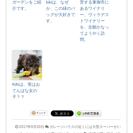
ガーデンをご紹
kikiは、なぜ
営する東御市に
介です。
か、この緑のバ
あるワイナリ
ッグが大好きで
ー、ヴィラデス
す。
トワイナリー
を、念願かなっ
てようやく訪
問。
KiKiは、実はお
てんばな女の
子？？
2017年9月20日
ガレージハウスの近くには大型スーパーがい