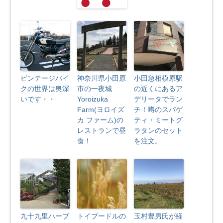
ビンテージバイ
神奈川県小田原
小田急相模原駅
クの世界は奥深
市の一夜城
の近くにあるア
いです・・
Yoroizuka
デリータでラン
Farm(ヨロイズ
チ！噂のスパゲ
カ ファーム)の
ティ・ミートグ
レストランで昼
ラタンのセット
食！
を注文。
九十九里ハーブ
トイプードルの
玉村豊男氏が経