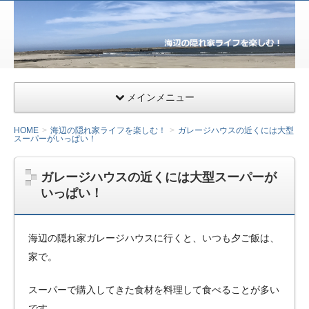
サー
ファ
ー&
ライ
ダー
メインメニュー
向け
千葉
HOME
海辺の隠れ家ライフを楽しむ！
ガレージハウスの近くには大型
スーパーがいっぱい！
県九
十九
里の
ガレージハウスの近くには大型スーパーが
いっぱい！
ガレ
ージ
ハウ
海辺の隠れ家ガレージハウスに行くと、いつも夕ご飯は、
ス・
家で。
小田
急相
スーパーで購入してきた食材を料理して食べることが多い
模原
です。