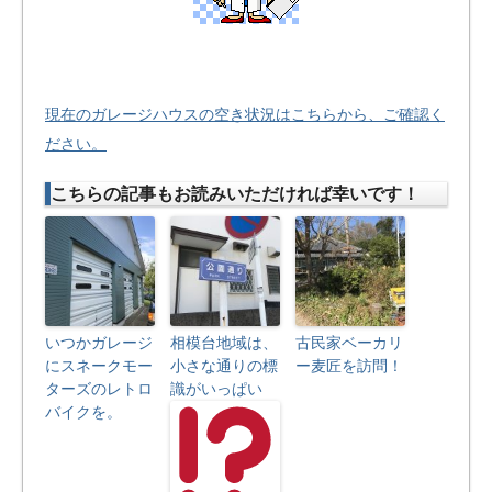
現在のガレージハウスの空き状況はこちらから、ご確認く
ださい。
こちらの記事もお読みいただければ幸いです！
いつかガレージ
相模台地域は、
古民家ベーカリ
にスネークモー
小さな通りの標
ー麦匠を訪問！
ターズのレトロ
識がいっぱい
バイクを。