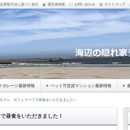
定商取引法に基づく表示
運営者情報
お問い合わせ
サイトマップ
田急相模原のペットマンション 、バイクガレージ をご紹
のトイプードルもご紹介！
ー向け千葉県九十九里のガレージハ
トマンションをご紹介！
クガレージ最新情報
ペット可賃貸マンション最新情報
カフェ カフェ リーフで昼食をいただきました！
フで昼食をいただきました！