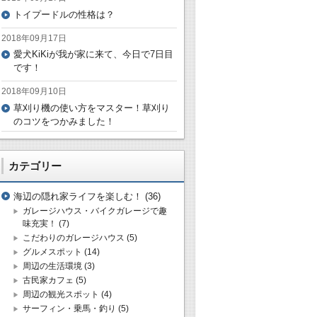
トイプードルの性格は？
2018年09月17日
愛犬KiKiが我が家に来て、今日で7日目
です！
2018年09月10日
草刈り機の使い方をマスター！草刈り
のコツをつかみました！
カテゴリー
海辺の隠れ家ライフを楽しむ！
(36)
ガレージハウス・バイクガレージで趣
味充実！
(7)
こだわりのガレージハウス
(5)
グルメスポット
(14)
周辺の生活環境
(3)
古民家カフェ
(5)
周辺の観光スポット
(4)
サーフィン・乗馬・釣り
(5)