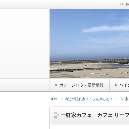
特
千葉県九十九里のガレージハウス、小
介！ドッグフード大好きな愛犬kiki
サーファー&ライダ
イクガレージ・ペッ
ガレージハウス最新情報
バイ
HOME
海辺の隠れ家ライフを楽しむ！
一軒家
一軒家カフェ カフェ リー