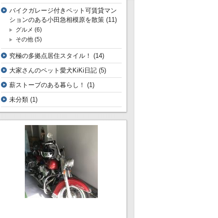
バイクガレージ付きペット可賃貸マン
ションのある小田急相模原を散策
(11)
グルメ
(6)
その他
(5)
究極の多拠点居住スタイル！
(14)
大家さんのペット愛犬KiKi日記
(5)
薪ストーブのある暮らし！
(1)
未分類
(1)