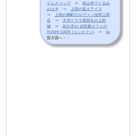
イムスリップ
⇒
前山寺でくるみ
おはぎ
⇒
上田の富士アイス
⇒
上田の柳町のルヴァン信州上田
店
⇒
大河ドラマ真田丸の上田
城
⇒
佐久市の 古民家カフェの
YUSHI CAFE (ユシカフェ)
⇒ 山
梨方面へ・・