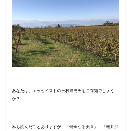
のバ
イク
ガレ
ー
ジ・
ペッ
トマ
ンシ
ョン
をご
紹
介！
あなたは、エッセイストの玉村豊男氏をご存知でしょう
か？
私も読んだことありますが、『健全なる美食』、『軽井沢