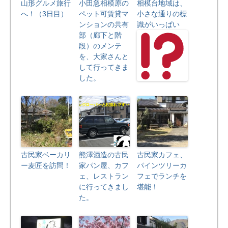
山形グルメ旅行
小田急相模原の
相模台地域は、
へ！（3日目）
ペット可賃貸マ
小さな通りの標
ンションの共有
識がいっぱい
部（廊下と階
段）のメンテ
を、大家さんと
して行ってきま
した。
古民家ベーカリ
熊澤酒造の古民
古民家カフェ、
ー麦匠を訪問！
家パン屋、カフ
パインツリーカ
ェ、レストラン
フェでランチを
に行ってきまし
堪能！
た。