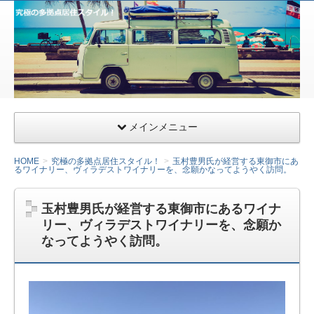
サー
ファ
ー&
ライ
ダー
向け
千葉
メインメニュー
県九
十九
HOME
究極の多拠点居住スタイル！
玉村豊男氏が経営する東御市にあ
るワイナリー、ヴィラデストワイナリーを、念願かなってようやく訪問。
里の
ガレ
玉村豊男氏が経営する東御市にあるワイナ
ージ
リー、ヴィラデストワイナリーを、念願か
ハウ
なってようやく訪問。
ス・
小田
急相
模原