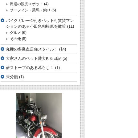
周辺の観光スポット
(4)
サーフィン・乗馬・釣り
(5)
バイクガレージ付きペット可賃貸マン
ションのある小田急相模原を散策
(11)
グルメ
(6)
その他
(5)
究極の多拠点居住スタイル！
(14)
大家さんのペット愛犬KiKi日記
(5)
薪ストーブのある暮らし！
(1)
未分類
(1)