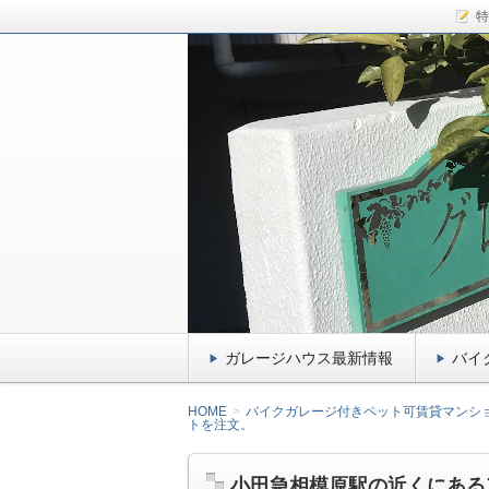
特
千葉県九十九里のガレージハウス、小
介！ドッグフード大好きな愛犬kiki
サーファー&ライダ
イクガレージ・ペッ
ガレージハウス最新情報
バイ
HOME
バイクガレージ付きペット可賃貸マンシ
トを注文。
小田急相模原駅の近くにある