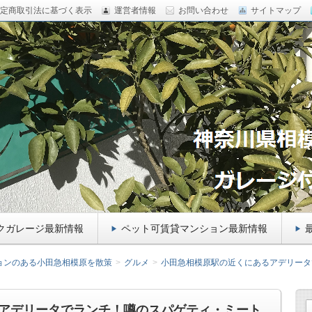
定商取引法に基づく表示
運営者情報
お問い合わせ
サイトマップ
田急相模原のペットマンション 、バイクガレージ をご紹
のトイプードルもご紹介！
ー向け千葉県九十九里のガレージハ
トマンションをご紹介！
クガレージ最新情報
ペット可賃貸マンション最新情報
ョンのある小田急相模原を散策
グルメ
小田急相模原駅の近くにあるアデリータ
アデリータでランチ！噂のスパゲティ・ミート