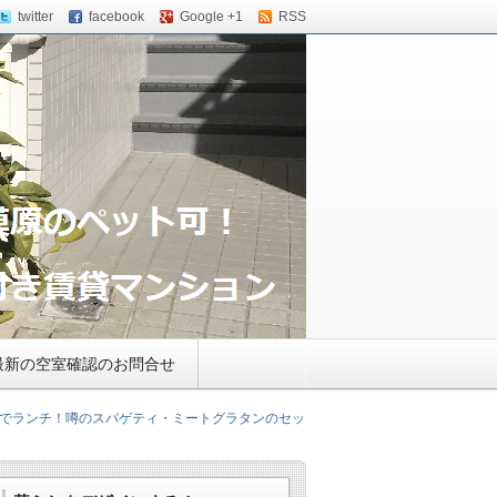
twitter
facebook
Google +1
RSS
ウス・小田急相模原のバ
最新の空室確認のお問合せ
でランチ！噂のスパゲティ・ミートグラタンのセッ