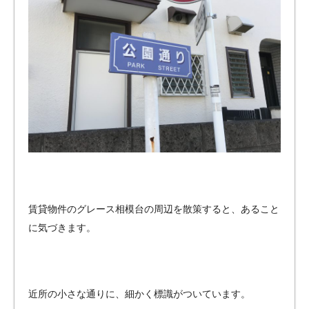
のバ
イク
ガレ
ー
ジ・
ペッ
トマ
ンシ
ョン
をご
紹
介！
賃貸物件のグレース相模台の周辺を散策すると、あること
に気づきます。
近所の小さな通りに、細かく標識がついています。