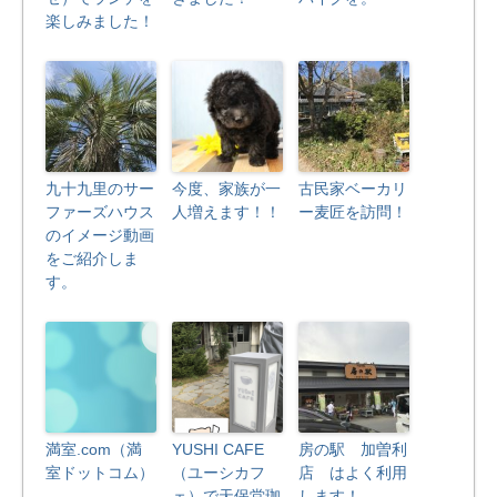
楽しみました！
九十九里のサー
今度、家族が一
古民家ベーカリ
ファーズハウス
人増えます！！
ー麦匠を訪問！
のイメージ動画
をご紹介しま
す。
満室.com（満
YUSHI CAFE
房の駅 加曽利
室ドットコム）
（ユーシカフ
店 はよく利用
ェ）で天保堂珈
します！