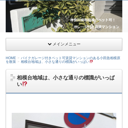
サー
ファ
ー&
ライ
ダー
メインメニュー
向け
千葉
HOME
バイクガレージ付きペット可賃貸マンションのある小田急相模原
県九
を散策
相模台地域は、小さな通りの標識がいっぱい
十九
里の
相模台地域は、小さな通りの標識がいっぱ
ガレ
い
ージ
ハウ
ス・
小田
急相
模原