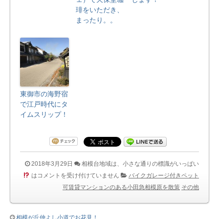
琲をいただき、
まったり。。
東御市の海野宿
で江戸時代にタ
イムスリップ！
2018年3月29日
相模台地域は、小さな通りの標識がいっぱい
は
コメントを受け付けていません
バイクガレージ付きペット
可賃貸マンションのある小田急相模原を散策
その他
相模が丘仲よし小道でお花見！