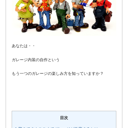
のバ
イク
ガレ
ー
ジ・
ペッ
トマ
あなたは・・
ンシ
ョン
ガレージ内装の自作という
をご
もう一つのガレージの楽しみ方を知っていますか？
紹
介！
目次