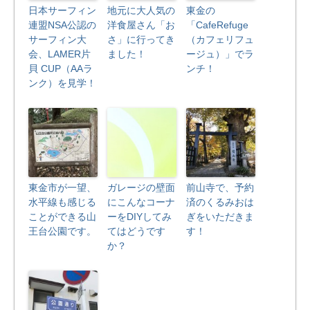
日本サーフィン
地元に大人気の
東金の
連盟NSA公認の
洋食屋さん「お
「CafeRefuge
サーフィン大
さ」に行ってき
（カフェリフュ
会、LAMER片
ました！
ージュ）」でラ
貝 CUP（AAラ
ンチ！
ンク）を見学！
東金市が一望、
ガレージの壁面
前山寺で、予約
水平線も感じる
にこんなコーナ
済のくるみおは
ことができる山
ーをDIYしてみ
ぎをいただきま
王台公園です。
てはどうです
す！
か？