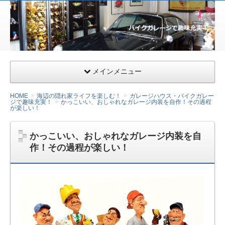
サー
ファ
ー&
ライ
ダー
メインメニュー
向け
千葉
HOME
海辺の隠れ家ライフを楽しむ！
ガレージハウス・バイクガレー
ジで趣味充実！
かっこいい、おしゃれなガレージ内装を自作！その過程
県九
が楽しい！
十九
里の
かっこいい、おしゃれなガレージ内装を自
ガレ
作！その過程が楽しい！
ージ
ハウ
ス・
小田
急相
模原